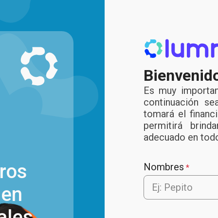
Bienvenido
Es muy importan
continuación se
tomará el finan
permitirá brin
adecuado en todo 
ros
Nombres
*
 en
ales