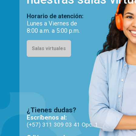
Horario de atención:
Lunes a Viernes de
8:00 a.m. a 5:00 p.m.
Salas virtuales
¿Tienes dudas?
Escríbenos al:
(+57) 311 309 03 41 Opc. 1